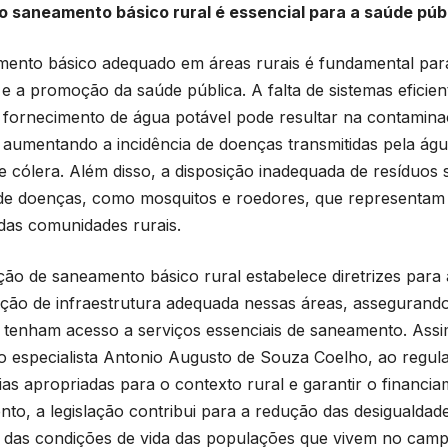
o saneamento básico rural é essencial para a saúde púb
ento básico adequado em áreas rurais é fundamental par
e a promoção da saúde pública. A falta de sistemas eficien
 fornecimento de água potável pode resultar na contamin
, aumentando a incidência de doenças transmitidas pela águ
 e cólera. Além disso, a disposição inadequada de resíduos s
de doenças, como mosquitos e roedores, que representam r
das comunidades rurais.
ação de saneamento básico rural estabelece diretrizes par
ão de infraestrutura adequada nessas áreas, assegurando
 tenham acesso a serviços essenciais de saneamento. Assi
 especialista Antonio Augusto de Souza Coelho, ao regula
ias apropriadas para o contexto rural e garantir o financi
to, a legislação contribui para a redução das desigualdad
 das condições de vida das populações que vivem no camp