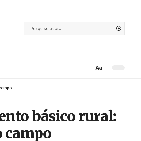
Aa
 campo
nto básico rural:
no campo