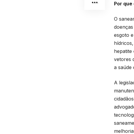
Por que 
O saneam
doenças 
esgoto e
hídricos
hepatite
vetores 
a saúde 
A legisl
manutenç
cidadãos
advogado
tecnolog
saneamen
melhoria