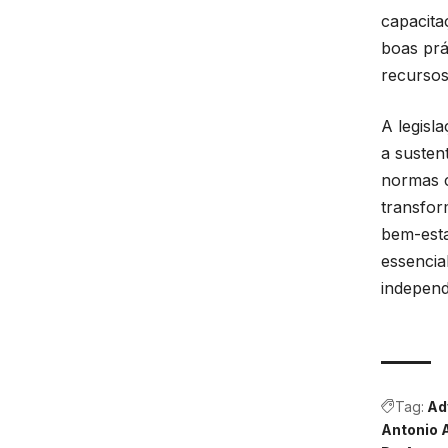
capacit
boas prá
recursos
A legisl
a susten
normas c
transfor
bem-esta
essencia
independ
Tag:
Ad
Antonio 