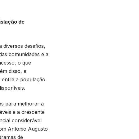
islação de
 diversos desafios,
a das comunidades e a
 acesso, o que
ém disso, a
o entre a população
isponíveis.
vas para melhorar a
áveis e a crescente
cial considerável
com Antonio Augusto
ogramas de