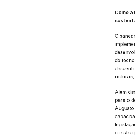
Como a 
sustent
O saneam
implemen
desenvol
de tecno
descentr
naturais
Além dis
para o d
Augusto 
capacida
legislaç
construç