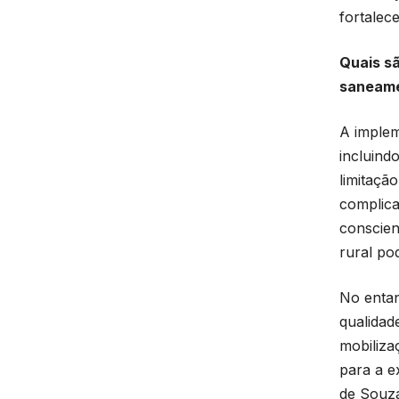
fortalec
Quais sã
saneame
A implem
incluind
limitação
complica
conscien
rural po
No entan
qualidad
mobiliza
para a e
de Souza