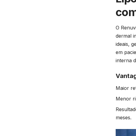
com
O Renuvi
dermal i
ideais, g
em pacie
interna 
Vantag
Maior re
Menor ri
Resultad
meses.