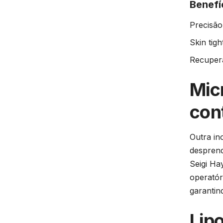
Benefí
Precisão
Skin tig
Recupera
Mic
con
Outra in
desprend
Seigi Ha
operatór
garantin
Lip