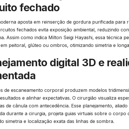
cuito fechado
derna aposta em reinserção de gordura purificada para r
ircuitos fechados evita exposição ambiental, reduzindo co
na. Assim como indica Milton Seigi Hayashi, essa técnica pe
 em peitoral, glúteo ou ombros, otimizando simetria e long
nejamento digital 3D e real
entada
s de escaneamento corporal produzem modelos tridimension
resultados e alinhar expectativas. O cirurgião visualiza espe
tas de cânula com antecedência. Esse planejamento, aliado 
a durante a cirurgia, projeta guias virtuais sobre o corpo 
do simetria e localização exata das linhas de sombra.