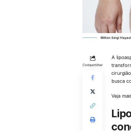
Milton Seigi Haya
A lipoas
transfor
Compartilhar
cirurgiã
busca co
Veja mais
Lip
conc