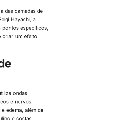
ica das camadas de
eigi Hayashi, a
m pontos específicos,
 criar um efeito
de
iliza ondas
eos e nervos.
o e edema, além de
lino e costas