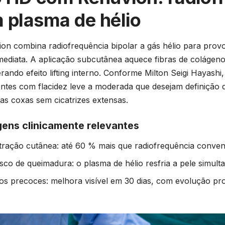
 plasma de hélio
on combina radiofrequência bipolar a gás hélio para prov
mediata. A aplicação subcutânea aquece fibras de colágen
erando efeito lifting interno. Conforme Milton Seigi Hayashi
ntes com flacidez leve a moderada que desejam definição
das coxas sem cicatrizes extensas.
ens clinicamente relevantes
tração cutânea: até 60 % mais que radiofrequência conven
sco de queimadura: o plasma de hélio resfria a pele simul
os precoces: melhora visível em 30 dias, com evolução pro