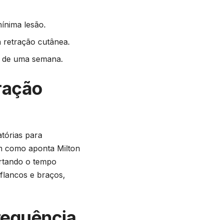
ínima lesão.
a retração cutânea.
s de uma semana.
ração
atórias para
im como aponta Milton
urtando o tempo
flancos e braços,
requência