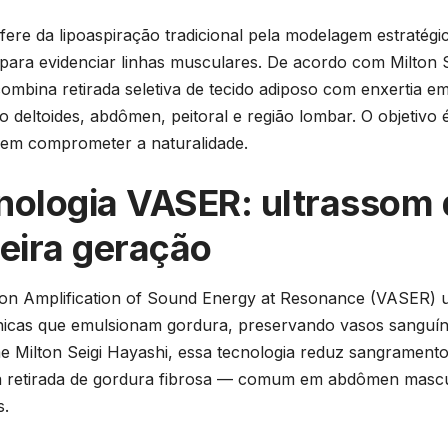
fere da lipoaspiração tradicional pela modelagem estratég
para evidenciar linhas musculares. De acordo com Milton S
combina retirada seletiva de tecido adiposo com enxertia e
o deltoides, abdômen, peitoral e região lombar. O objetivo é
 sem comprometer a naturalidade.
nologia VASER: ultrassom 
ceira geração
ion Amplification of Sound Energy at Resonance (VASER) ut
nicas que emulsionam gordura, preservando vasos sanguín
 Milton Seigi Hayashi, essa tecnologia reduz sangrament
r a retirada de gordura fibrosa — comum em abdômen mascu
s.