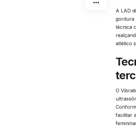
A LAD di
gordura 
técnica 
realçand
atlético
Tec
ter
O Vibrat
ultrassô
Conforme
facilita
feminina