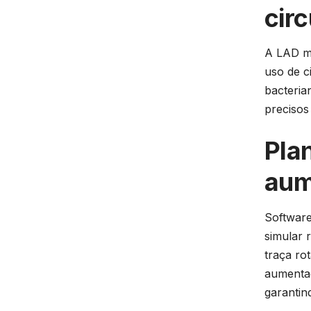
cir
A LAD mo
uso de c
bacteria
precisos
Pla
aum
Software
simular 
traça ro
aumentad
garantin