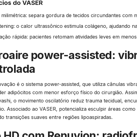
cios do VASER
 milimétrica: separa gordura de tecidos circundantes com m
htening: o calor ultrassônico estimula colágeno, ajudando n
ção rápida: pacientes retomam atividades leves em meno
roaire power-assisted: vib
trolada
ovação é o sistema power-assisted, que utiliza cânulas vibr
er adipócitos com menor esforço físico do cirurgião. Ass
yashi, o movimento oscilatório reduz trauma tecidual, enc
io. Associado ao VASER, potencializa esculpir áreas como 
do transições suaves entre regiões lipoaspiradas.
o HD com Renuvion: radiof