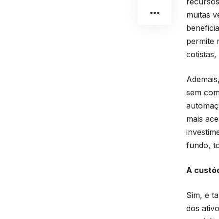
recursos
muitas v
benefici
permite 
cotistas
Ademais,
sem comp
automaçã
mais ace
investim
fundo, t
A custód
Sim, e t
dos ativ