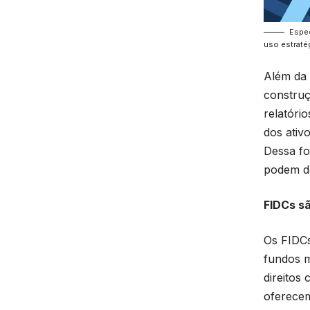
Espec
uso estraté
Além da 
construç
relatóri
dos ativ
Dessa f
podem de
FIDCs s
Os FIDCs
fundos m
direitos
oferecem