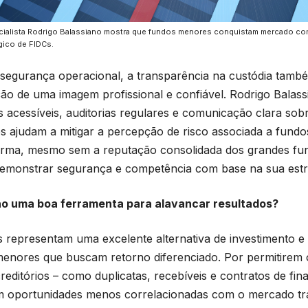
ialista Rodrigo Balassiano mostra que fundos menores conquistam mercado com 
gico de FIDCs.
segurança operacional, a transparência na custódia també
ão de uma imagem profissional e confiável. Rodrigo Balass
os acessíveis, auditorias regulares e comunicação clara s
os ajudam a mitigar a percepção de risco associada a fund
orma, mesmo sem a reputação consolidada dos grandes fu
monstrar segurança e competência com base na sua estru
ão uma boa ferramenta para alavancar resultados?
 representam uma excelente alternativa de investimento e 
enores que buscam retorno diferenciado. Por permitirem 
 creditórios – como duplicatas, recebíveis e contratos de fi
 oportunidades menos correlacionadas com o mercado trad