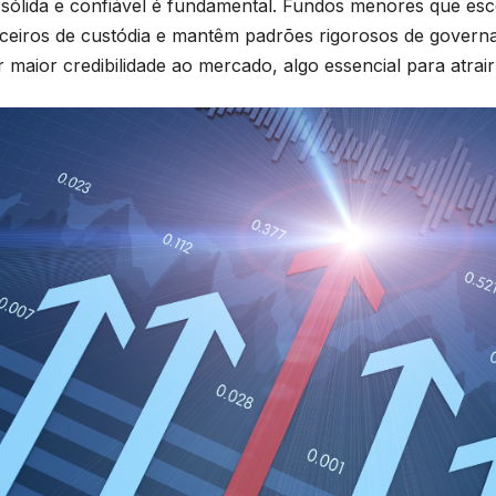
 sólida e confiável é fundamental. Fundos menores que esc
ceiros de custódia e mantêm padrões rigorosos de gover
r maior credibilidade ao mercado, algo essencial para atrair 