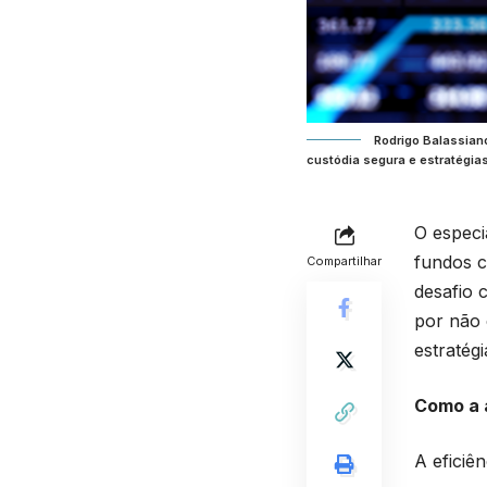
Rodrigo Balassian
custódia segura e estratégias
O especi
fundos c
Compartilhar
desafio 
por não 
estratég
Como a a
A eficiê