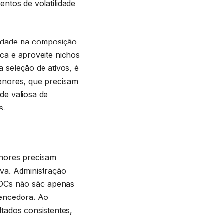
ntos de volatilidade
lidade na composição
ica e aproveite nichos
 seleção de ativos, é
menores, que precisam
de valiosa de
s.
menores precisam
iva. Administração
FIDCs não são apenas
vencedora. Ao
ltados consistentes,