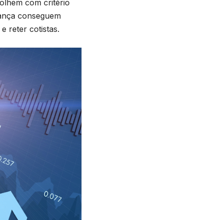
olhem com critério
nança conseguem
e reter cotistas.