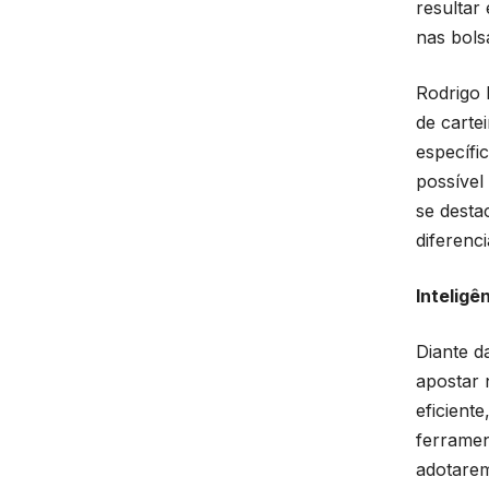
resultar
nas bols
Rodrigo 
de carte
específi
possível
se desta
diferenc
Inteligê
Diante d
apostar 
eficient
ferramen
adotarem