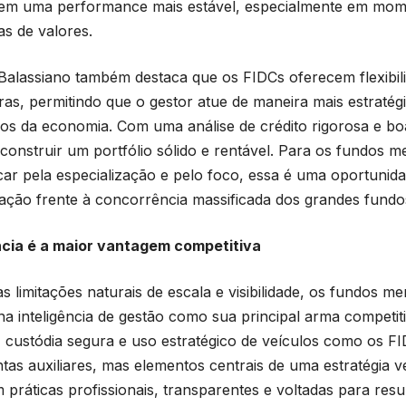
 em uma performance mais estável, especialmente em mome
as de valores.
Balassiano também destaca que os FIDCs oferecem flexibi
iras, permitindo que o gestor atue de maneira mais estratég
cos da economia. Com uma análise de crédito rigorosa e boa
 construir um portfólio sólido e rentável. Para os fundos 
car pela especialização e pelo foco, essa é uma oportunida
iação frente à concorrência massificada dos grandes fundo
ncia é a maior vantagem competitiva
as limitações naturais de escala e visibilidade, os fundos 
na inteligência de gestão como sua principal arma competit
e, custódia segura e uso estratégico de veículos como os 
tas auxiliares, mas elementos centrais de uma estratégia 
 práticas profissionais, transparentes e voltadas para resu