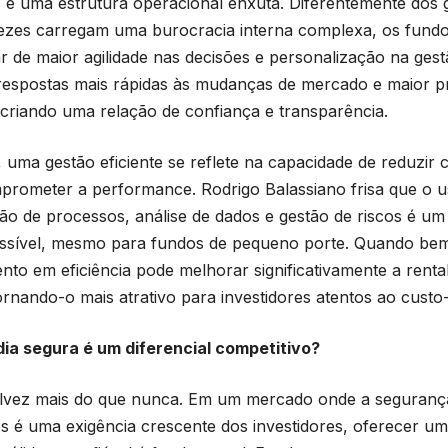
 e uma estrutura operacional enxuta. Diferentemente dos 
ezes carregam uma burocracia interna complexa, os fun
ar de maior agilidade nas decisões e personalização na gestã
respostas mais rápidas às mudanças de mercado e maior 
, criando uma relação de confiança e transparência.
 uma gestão eficiente se reflete na capacidade de reduzir 
rometer a performance. Rodrigo Balassiano frisa que o u
o de processos, análise de dados e gestão de riscos é um 
ssível, mesmo para fundos de pequeno porte. Quando bem
ento em eficiência pode melhorar significativamente a rentab
ornando-o mais atrativo para investidores atentos ao custo-
ia segura é um diferencial competitivo?
alvez mais do que nunca. Em um mercado onde a seguranç
os é uma exigência crescente dos investidores, oferecer um