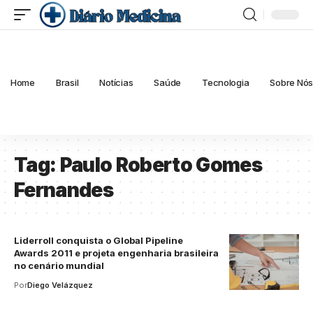
Home
Brasil
Notícias
Saúde
Tecnologia
Sobre Nó
Tag:
Paulo Roberto Gomes
Fernandes
Liderroll conquista o Global Pipeline
Awards 2011 e projeta engenharia brasileira
no cenário mundial
Por
Diego Velázquez