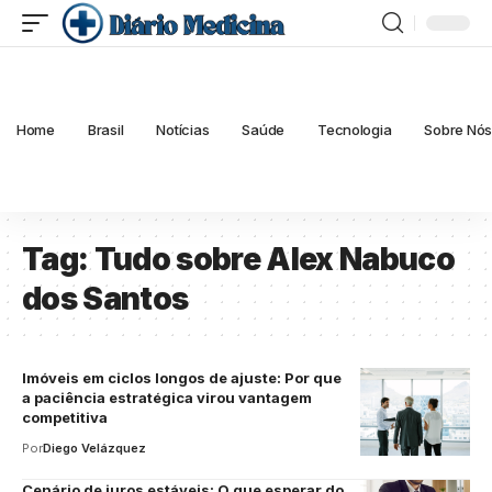
Home
Brasil
Notícias
Saúde
Tecnologia
Sobre Nó
Tag:
Tudo sobre Alex Nabuco
dos Santos
Imóveis em ciclos longos de ajuste: Por que
a paciência estratégica virou vantagem
competitiva
Por
Diego Velázquez
Cenário de juros estáveis: O que esperar do